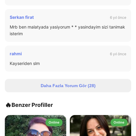
Serkan firat
6 yıl önce
Mrb ben malatyada yasiyorum * * yasindayim sizi tanimak
isterim
rahmi
6 yıl önce
Kayseriden slm
Daha Fazla Yorum Gör (
28
)
🔥
Benzer Profiller
Online
Online