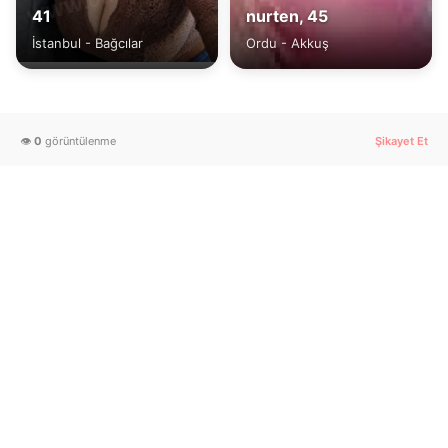
41
nurten, 45
İstanbul - Bağcılar
Ordu - Akkuş
👁️
0
görüntülenme
Şikayet Et