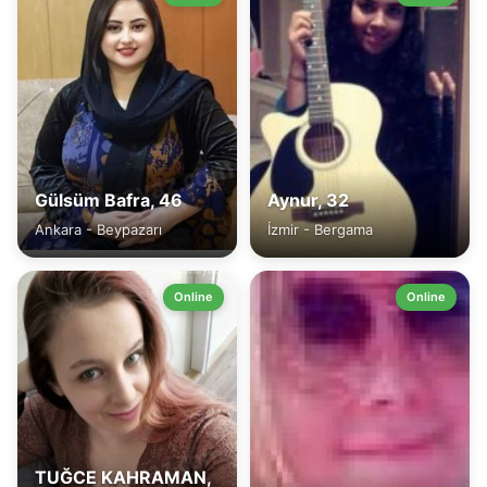
Gülsüm Bafra, 46
Aynur, 32
Ankara - Beypazarı
İzmir - Bergama
Online
Online
TUĞCE KAHRAMAN,