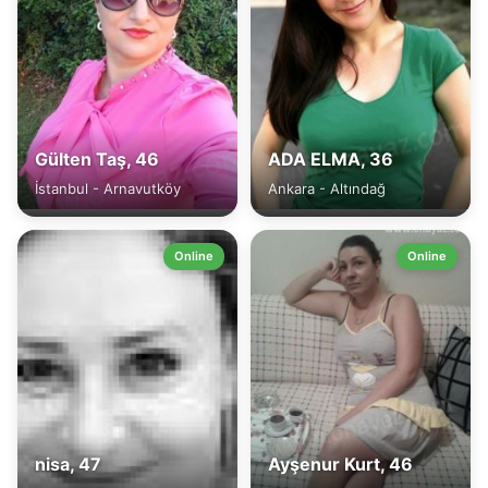
Gülten Taş, 46
ADA ELMA, 36
İstanbul - Arnavutköy
Ankara - Altındağ
Online
Online
nisa, 47
Ayşenur Kurt, 46