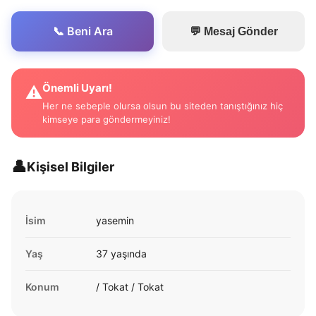
📞 Beni Ara
💬 Mesaj Gönder
Önemli Uyarı!
⚠️
Her ne sebeple olursa olsun bu siteden tanıştığınız hiç
kimseye para göndermeyiniz!
👤
Kişisel Bilgiler
İsim
yasemin
Yaş
37 yaşında
Konum
/ Tokat / Tokat