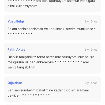
* * * * * * * * * * * ara beni sporcuyum salonun var sigara
alkol kullanmıyorum
Yusufbilgi
6 yıl önce
Selam seninle tanismak ve konusmak isterim mumkunse *
* * * * * * * * * *
Fatih Aktaş
6 yıl önce
Olabilir tanışabiliriz tokat neresinde oturuyorsunuz ne işle
meşgulsün üz ben ankaralıyım * * * * * * * * * * * arar
iseniz tanışabilirim
Oğuzhan
6 yıl önce
Ben samsundayım bakalım ne kadar ciddisin aramanı
beklicem * * * * * * * * * * *