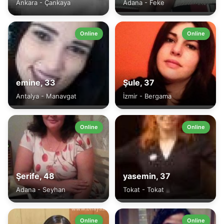
Ankara - Çankaya
Adana - Feke
Online
Online
emine, 33
Şule, 37
Antalya - Manavgat
İzmir - Bergama
Online
Online
Şerife, 48
yasemin, 37
Adana - Seyhan
Tokat - Tokat
Online
Online