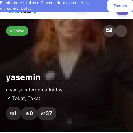
Bu site çerez kullanır. Devam ederek kabul etmiş
Tamam
olursunuz.
Detay
☰
✏️
🖼️
⋮
Online
yasemin
civar şehirlerden arkadaş
📍 Tokat, Tokat
1
0
37
📸
👁️
🎂