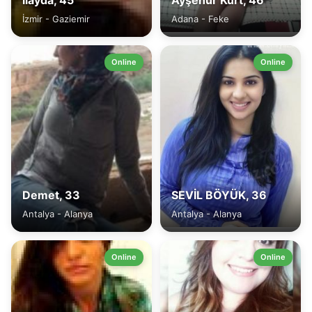
ilayda, 45
Ayşenur Kurt, 46
İzmir - Gaziemir
Adana - Feke
Online
Online
Demet, 33
SEVİL BÖYÜK, 36
Antalya - Alanya
Antalya - Alanya
Online
Online