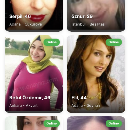
Serpil, 46
öznur, 29
Adana - Çukurova
İstanbul - Beşiktaş
Online
Online
Betül Özdemir, 46
Elif, 44
Ankara - Akyurt
Adana - Seyhan
Online
Online