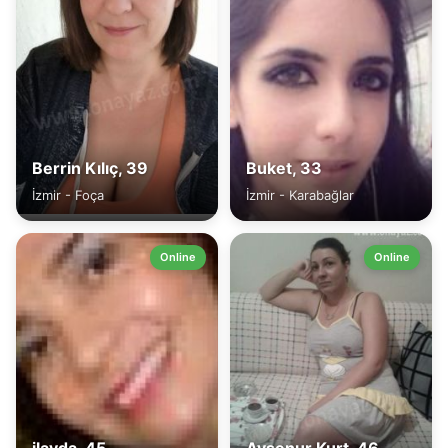
Berrin Kılıç, 39
Buket, 33
İzmir - Foça
İzmir - Karabağlar
Online
Online