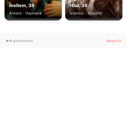
meltem, 39
Hilal, 36
Ankara - Haymana
İstanbul - Ataşehir
👁️
0
görüntülenme
Şikayet Et