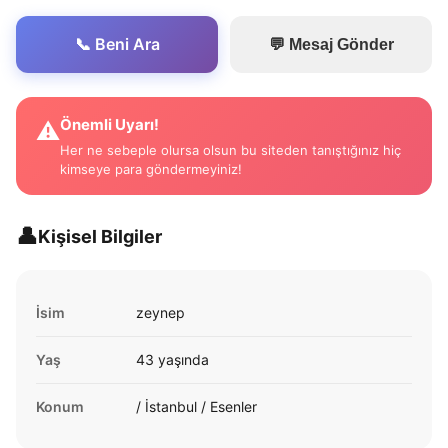
📞 Beni Ara
💬 Mesaj Gönder
Önemli Uyarı!
⚠️
Her ne sebeple olursa olsun bu siteden tanıştığınız hiç
kimseye para göndermeyiniz!
👤
Kişisel Bilgiler
İsim
zeynep
Yaş
43 yaşında
Konum
/ İstanbul / Esenler