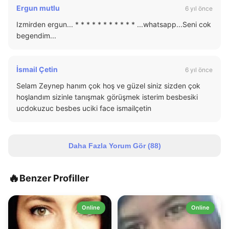
Ergun mutlu
6 yıl önce
Izmirden ergun... * * * * * * * * * * * ...whatsapp...Seni cok
begendim...
İsmail Çetin
6 yıl önce
Selam Zeynep hanım çok hoş ve güzel siniz sizden çok
hoşlandım sizinle tanışmak görüşmek isterim besbesiki
ucdokuzuc besbes uciki face ismailçetin
Daha Fazla Yorum Gör (
88
)
🔥
Benzer Profiller
Online
Online