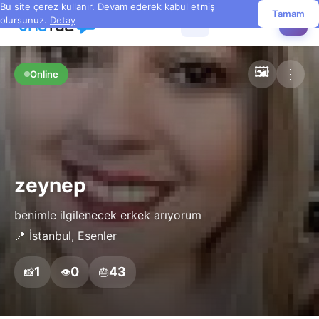
Bu site çerez kullanır. Devam ederek kabul etmiş
Tamam
olursunuz.
Detay
☰
✏️
🖼️
⋮
Online
zeynep
benimle ilgilenecek erkek arıyorum
📍 İstanbul, Esenler
1
0
43
📸
👁️
🎂