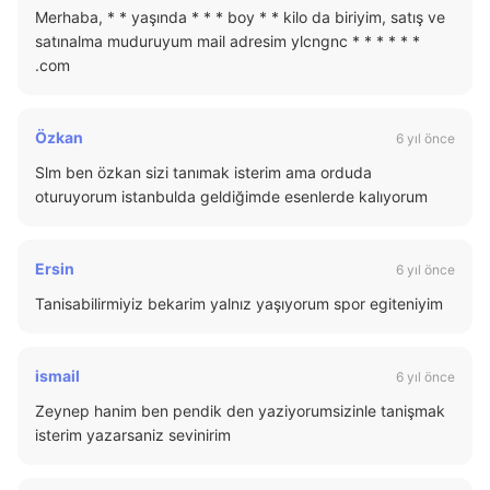
Merhaba, * * yaşında * * * boy * * kilo da biriyim, satış ve
satınalma muduruyum mail adresim ylcngnc * * * * * *
.com
Özkan
6 yıl önce
Slm ben özkan sizi tanımak isterim ama orduda
oturuyorum istanbulda geldiğimde esenlerde kalıyorum
Ersin
6 yıl önce
Tanisabilirmiyiz bekarim yalnız yaşıyorum spor egiteniyim
ismail
6 yıl önce
Zeynep hanim ben pendik den yaziyorumsizinle tanişmak
isterim yazarsaniz sevinirim