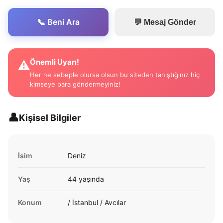
📞 Beni Ara
💬 Mesaj Gönder
Önemli Uyarı!
⚠️
Her ne sebeple olursa olsun bu siteden tanıştığınız hiç
kimseye para göndermeyiniz!
👤
Kişisel Bilgiler
İsim
Deniz
Yaş
44 yaşında
Konum
/ İstanbul / Avcılar