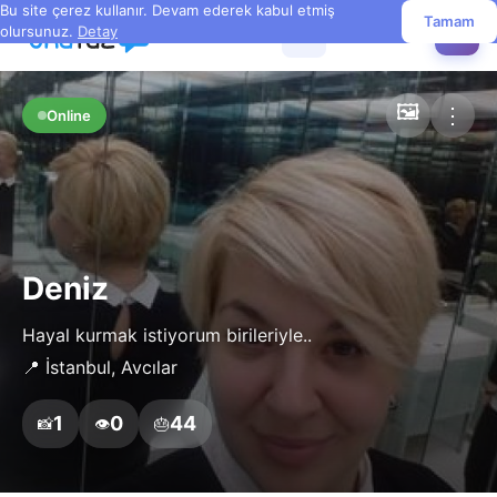
Bu site çerez kullanır. Devam ederek kabul etmiş
Tamam
olursunuz.
Detay
☰
✏️
🖼️
⋮
Online
Deniz
Hayal kurmak istiyorum birileriyle..
📍 İstanbul, Avcılar
1
0
44
📸
👁️
🎂