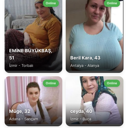
Online
Online
EMİNE BÜYÜKBAŞ,
51
Beril Kara, 43
İzmir - Torbalı
Antalya - Alanya
Online
Online
Müge, 32
ceyda, 40
Adana - Sarıçam
İzmir - Buca