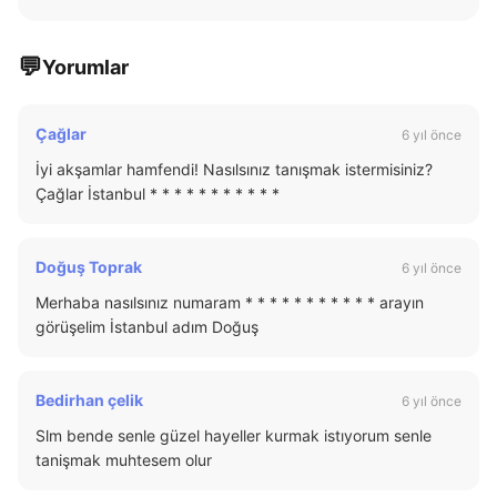
💬
Yorumlar
Çağlar
6 yıl önce
İyi akşamlar hamfendi! Nasılsınız tanışmak istermisiniz?
Çağlar İstanbul * * * * * * * * * * *
Doğuş Toprak
6 yıl önce
Merhaba nasılsınız numaram * * * * * * * * * * * arayın
görüşelim İstanbul adım Doğuş
Bedirhan çelik
6 yıl önce
Slm bende senle güzel hayeller kurmak istıyorum senle
tanişmak muhtesem olur