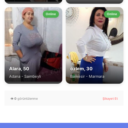
Online
Online
Alara, 50
özlem, 30
Adana - Saimbeyli
Balıkesir - Marmara
👁️
0
görüntülenme
Şikayet Et