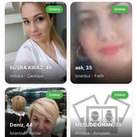
Online
Online
BÜŞRA KİRAZ, 46
aslı, 35
Ankara - Çankaya
İstanbul - Fatih
Online
Online
Deniz, 44
MESUDE ONAN, 39
İstanbul - Avcılar
Antalya - Konyaaltı