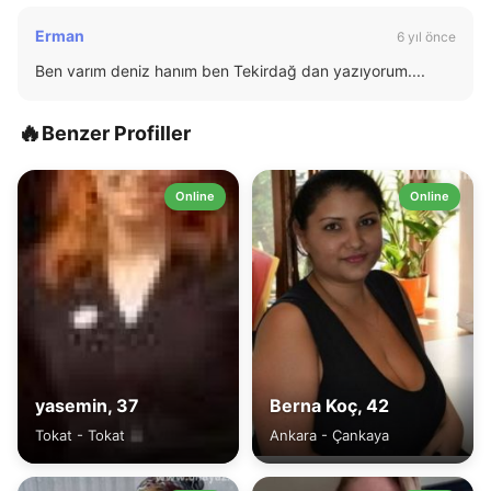
Erman
6 yıl önce
Ben varım deniz hanım ben Tekirdağ dan yazıyorum....
🔥
Benzer Profiller
Online
Online
yasemin, 37
Berna Koç, 42
Tokat - Tokat
Ankara - Çankaya