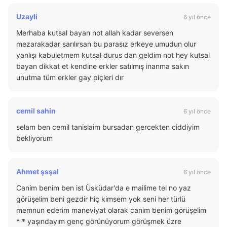
Uzayli
6 yıl önce
Merhaba kutsal bayan not allah kadar seversen
mezarakadar sarılırsan bu parasız erkeye umudun olur
yanlışı kabuletmem kutsal durus dan geldim not hey kutsal
bayan dikkat et kendine erkler satılmış inanma sakın
unutma tüm erkler gay piçleri dır
cemil sahin
6 yıl önce
selam ben cemil tanislaim bursadan gercekten ciddiyim
bekliyorum
Ahmet şsşal
6 yıl önce
Canim benim ben ist Üsküdar'da e mailime tel no yaz
görüşelim beni gezdir hiç kimsem yok seni her türlü
memnun ederim maneviyat olarak canim benim görüşelim
* * yaşındayım genç görünüyorum görüşmek üzre