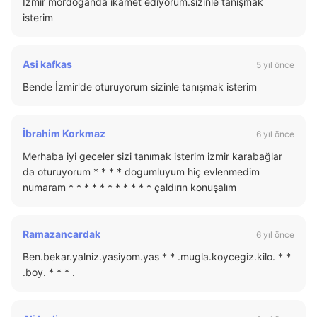
İzmir mordoganda ikamet ediyorum.sizinle tanışmak
isterim
Asi kafkas
5 yıl önce
Bende İzmir'de oturuyorum sizinle tanışmak isterim
İbrahim Korkmaz
6 yıl önce
Merhaba iyi geceler sizi tanımak isterim izmir karabağlar
da oturuyorum * * * * dogumluyum hiç evlenmedim
numaram * * * * * * * * * * * çaldırın konuşalım
Ramazancardak
6 yıl önce
Ben.bekar.yalniz.yasiyom.yas * * .mugla.koycegiz.kilo. * *
.boy. * * * .