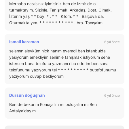
Merhaba nasılsınız iyimisiniz ben de izmir de o
turmaktayım. Sizinle. Tanışmak. Arkadaş. Dost. Olmak.
İsterim yaş * * boy. * . * * . Kilom. * * . Balçova da.
Oturmakta yım. * * * * * * * * * * * . Ara. Tanışalım
ismail karaman
6 yıl önce
selamın aleyküm nick hanım evemdi ben istanbulda
yaşıyorum emekliyim senimle tanışmak istiyorum sene
istersen bana telofunu yazmanı rica ederim ben sana
telofunumu yazıyorum tel * * * * * * * * * * butefofunumu
yazıyorum cuvap bekliyorum
Dursun doğuşhan
6 yıl önce
Ben de bekarım Konuşalım mı buluşalım mı Ben
Antalya'dayım