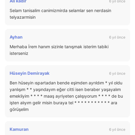
Ali kadir
6 yıl önce
Selam tanisalim canimizmirda selamlar sen nerdasin
telyazarmisin
Ayhan
6 yıl önce
Merhaba İrem hanım sizinle tanışmak isterim tabiki
isterseniz
Hüseyin Demirayak
6 yıl önce
Ben hüseyin ıspartadan bende eşimden ayrıldım * yıl oldu
yanlışım * * yaşındayım eğer citti isen beraber yaşayalım
emekliyim * * * * maaş ayriyeten çalışıyorum * * * * de bu
işten alıyım gelir misin buraya tel * * * * * * * * * * * ara
görüşelim
Kamuran
6 yıl önce