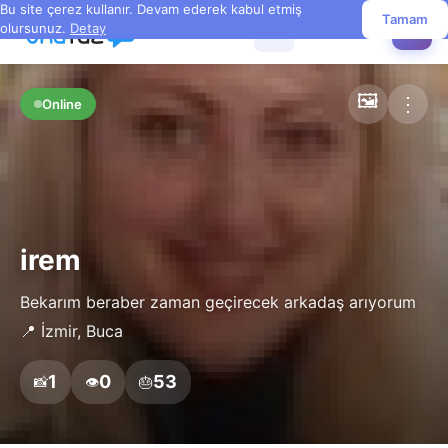
Bu site çerez kullanır. Devam ederek kabul etmiş
Tamam
olursunuz.
Detay
☰
✏️
🖼️
⋮
Online
irem
Bekarım beraber zaman geçirecek arkadaş arıyorum
📍 İzmir, Buca
1
0
53
📸
👁️
🎂