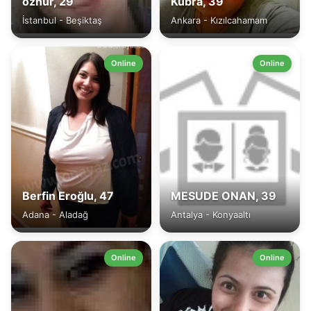
öznur, 29
Kübra, 39
İstanbul - Beşiktaş
Ankara - Kızılcahamam
Online
Online
Berfin Eroğlu, 47
MESUDE ONAN, 39
Adana - Aladağ
Antalya - Konyaaltı
Online
Online