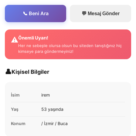
📞 Beni Ara
💬 Mesaj Gönder
Önemli Uyarı!
⚠️
Her ne sebeple olursa olsun bu siteden tanıştığınız hiç
kimseye para göndermeyiniz!
👤
Kişisel Bilgiler
İsim
irem
Yaş
53 yaşında
Konum
/ İzmir / Buca