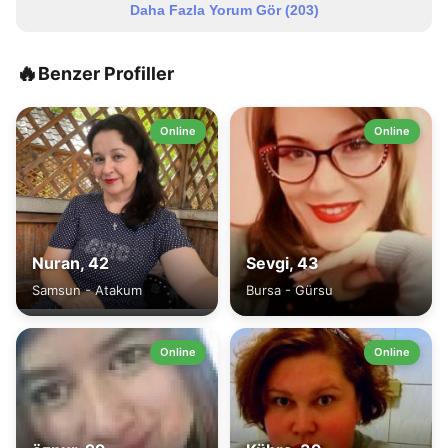
Daha Fazla Yorum Gör (
203
)
🔥
Benzer Profiller
Online
Online
Nuran, 42
Sevgi, 43
Samsun - Atakum
Bursa - Gürsu
Online
Online