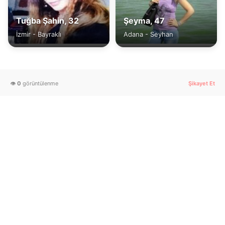
Tuğba Şahin, 32
Şeyma, 47
İzmir - Bayraklı
Adana - Seyhan
👁️
0
görüntülenme
Şikayet Et