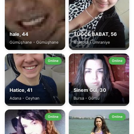
hale, 44
TUĞÇE BABAT, 56
Gümüşhane - Gümüşhane
İstanbul - Ümraniye
Online
Online
Hatice, 41
Sinem Gül, 30
Adana - Ceyhan
Bursa - Gürsu
Online
Online