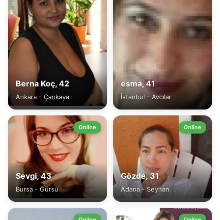
Berna Koç, 42
esma, 41
Ankara - Çankaya
İstanbul - Avcılar
Online
Online
Sevgi, 43
Gözde, 31
Bursa - Gürsu
Adana - Seyhan
Online
Online