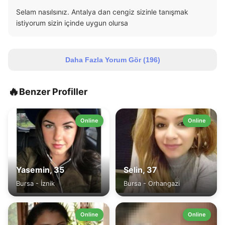
Selam nasılsınız. Antalya dan cengiz sizinle tanışmak
istiyorum sizin içinde uygun olursa
Daha Fazla Yorum Gör (
196
)
🔥
Benzer Profiller
Online
Online
Yasemin, 35
Selin, 37
Bursa - İznik
Bursa - Orhangazi
Online
Online