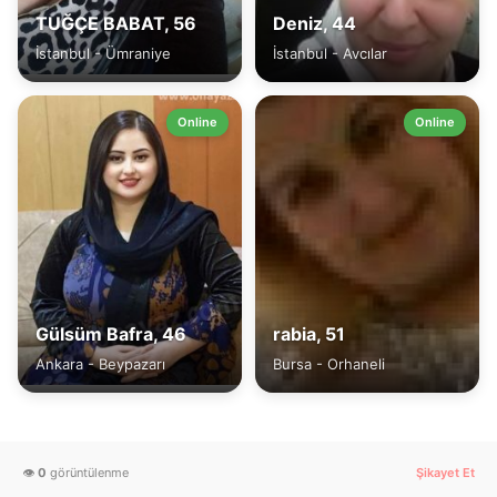
TUĞÇE BABAT, 56
Deniz, 44
İstanbul - Ümraniye
İstanbul - Avcılar
Online
Online
Gülsüm Bafra, 46
rabia, 51
Ankara - Beypazarı
Bursa - Orhaneli
👁️
0
görüntülenme
Şikayet Et