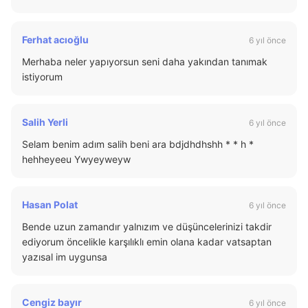
Ferhat acıoğlu
6 yıl önce
Merhaba neler yapıyorsun seni daha yakından tanımak
istiyorum
Salih Yerli
6 yıl önce
Selam benim adım salih beni ara bdjdhdhshh * * h *
hehheyeeu Ywyeyweyw
Hasan Polat
6 yıl önce
Bende uzun zamandır yalnızım ve düşüncelerinizi takdir
ediyorum öncelikle karşılıklı emin olana kadar vatsaptan
yazısal im uygunsa
Cengiz bayır
6 yıl önce