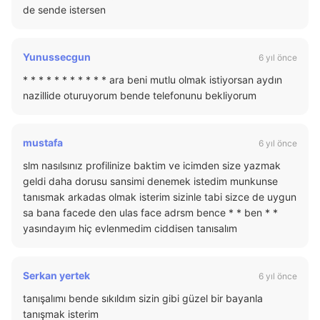
de sende istersen
Yunussecgun
6 yıl önce
* * * * * * * * * * * ara beni mutlu olmak istiyorsan aydın
nazillide oturuyorum bende telefonunu bekliyorum
mustafa
6 yıl önce
slm nasılsınız profilinize baktim ve icimden size yazmak
geldi daha dorusu sansimi denemek istedim munkunse
tanısmak arkadas olmak isterim sizinle tabi sizce de uygun
sa bana facede den ulas face adrsm bence * * ben * *
yasındayım hiç evlenmedim ciddisen tanısalım
Serkan yertek
6 yıl önce
tanışalımı bende sıkıldım sizin gibi güzel bir bayanla
tanışmak isterim