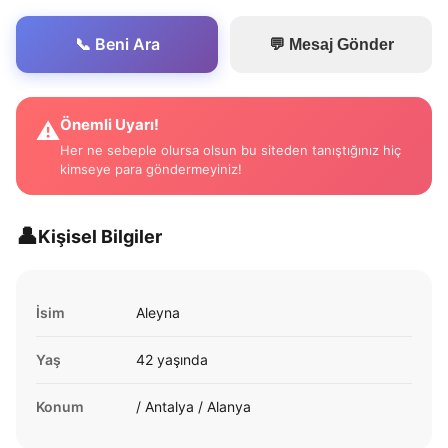
📞 Beni Ara
💬 Mesaj Gönder
Önemli Uyarı!
⚠️
Her ne sebeple olursa olsun bu siteden tanıştığınız hiç
kimseye para göndermeyiniz!
👤
Kişisel Bilgiler
İsim
Aleyna
Yaş
42 yaşında
Konum
/ Antalya / Alanya