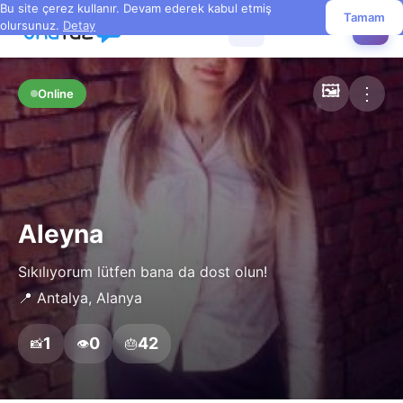
Bu site çerez kullanır. Devam ederek kabul etmiş
Tamam
olursunuz.
Detay
☰
✏️
🖼️
⋮
Online
Aleyna
Sıkılıyorum lütfen bana da dost olun!
📍 Antalya, Alanya
1
0
42
📸
👁️
🎂