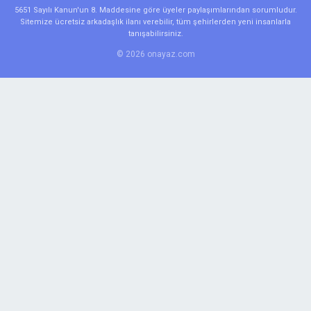
5651 Sayılı Kanun'un 8. Maddesine göre üyeler paylaşımlarından sorumludur.
Sitemize ücretsiz arkadaşlık ilanı verebilir, tüm şehirlerden yeni insanlarla
tanışabilirsiniz.
© 2026 onayaz.com