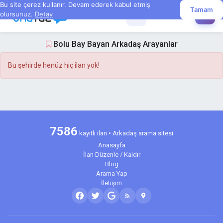
Bu site çerez kullanır. Devam ederek kabul etmiş
Tamam
olursunuz.
Detay
☰
✏️
Bolu Bay Bayan Arkadaş Arayanlar
Bu şehirde henüz hiç ilan yok!
7586
kayıtlı ilan • Arkadaş arama sitesi
Anasayfa
İlan Düzenle / Kaldır
Blog
Arama Yap
İletişim