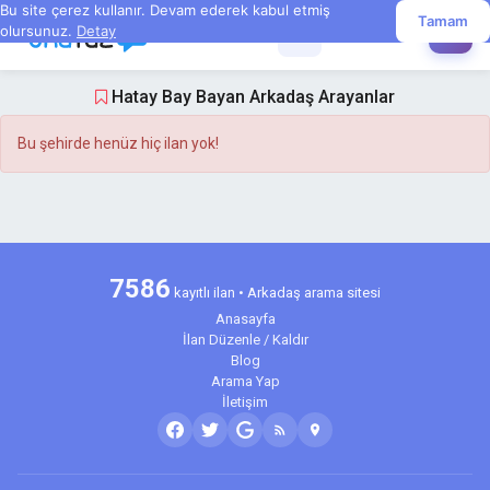
Bu site çerez kullanır. Devam ederek kabul etmiş
Tamam
olursunuz.
Detay
☰
✏️
Hatay Bay Bayan Arkadaş Arayanlar
Bu şehirde henüz hiç ilan yok!
7586
kayıtlı ilan • Arkadaş arama sitesi
Anasayfa
İlan Düzenle / Kaldır
Blog
Arama Yap
İletişim