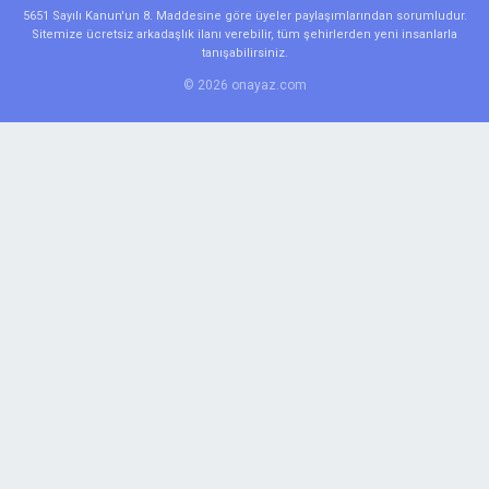
5651 Sayılı Kanun'un 8. Maddesine göre üyeler paylaşımlarından sorumludur.
Sitemize ücretsiz arkadaşlık ilanı verebilir, tüm şehirlerden yeni insanlarla
tanışabilirsiniz.
© 2026 onayaz.com