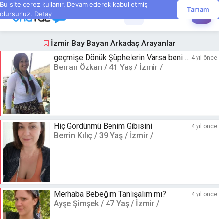
Bu site çerez kullanır. Devam ederek kabul etmiş
Tamam
olursunuz.
Detay
☰
✏️
İzmir Bay Bayan Arkadaş Arayanlar
geçmişe Dönük Şüphelerin Varsa beni bul
4 yıl önce
Berran Özkan / 41 Yaş / İzmir /
Hiç Gördünmü Benim Gibisini
4 yıl önce
Berrin Kılıç / 39 Yaş / İzmir /
Merhaba Bebeğim Tanlışalım mı?
4 yıl önce
Ayşe Şimşek / 47 Yaş / İzmir /