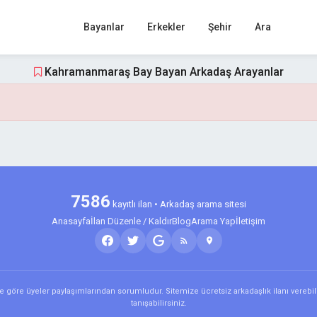
Bayanlar
Erkekler
Şehir
Ara
Kahramanmaraş Bay Bayan Arkadaş Arayanlar
7586
kayıtlı ilan • Arkadaş arama sitesi
Anasayfa
İlan Düzenle / Kaldır
Blog
Arama Yap
İletişim
 göre üyeler paylaşımlarından sorumludur. Sitemize ücretsiz arkadaşlık ilanı verebili
tanışabilirsiniz.