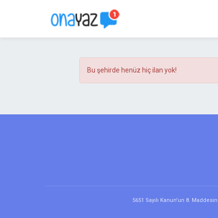
Bu şehirde henüz hiç ilan yok!
5651 Sayılı Kanun'un 8. Maddesine