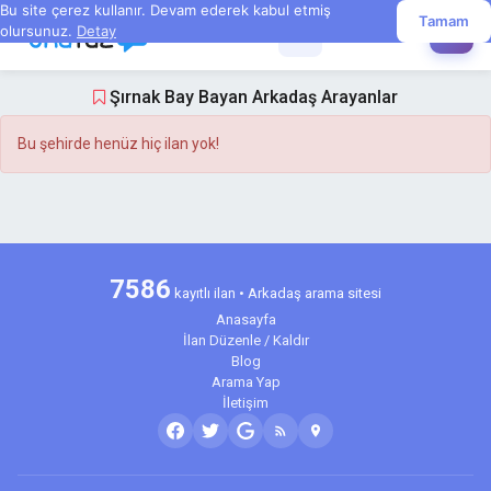
Bu site çerez kullanır. Devam ederek kabul etmiş
Tamam
olursunuz.
Detay
☰
✏️
Şırnak Bay Bayan Arkadaş Arayanlar
Bu şehirde henüz hiç ilan yok!
7586
kayıtlı ilan • Arkadaş arama sitesi
Anasayfa
İlan Düzenle / Kaldır
Blog
Arama Yap
İletişim