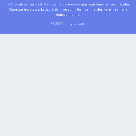
5651 Sayılı Kanun'un 8. Maddesine göre üyeler paylaşımlarından sorumludur.
Sitemize ücretsiz arkadaşlık ilanı verebilir, tüm şehirlerden yeni insanlarla
tanışabilirsiniz.
© 2026 onayaz.com