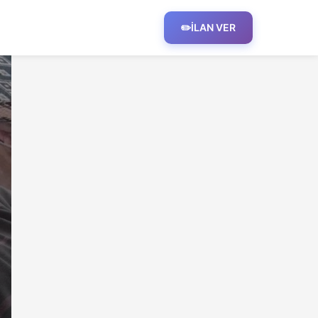
✏️
İLAN VER