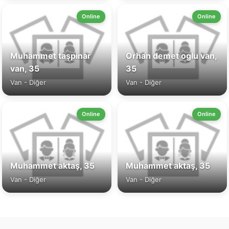
Online
Online
Muhammet taşpinar
Orhan demet oglu van,
van, 35
35
Van - Diğer
Van - Diğer
Online
Online
Muhammet aktaş, 35
Muhammet aktaş, 35
Van - Diğer
Van - Diğer