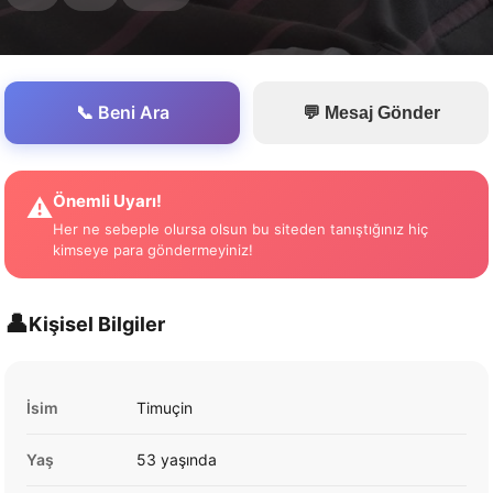
📞 Beni Ara
💬 Mesaj Gönder
Önemli Uyarı!
⚠️
Her ne sebeple olursa olsun bu siteden tanıştığınız hiç
kimseye para göndermeyiniz!
👤
Kişisel Bilgiler
İsim
Timuçin
Yaş
53 yaşında