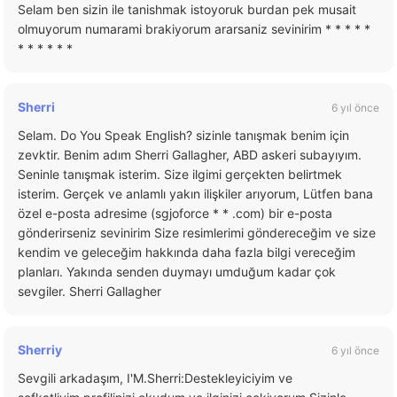
Selam ben sizin ile tanishmak istoyoruk burdan pek musait
olmuyorum numarami brakiyorum ararsaniz sevinirim * * * * *
* * * * * *
Sherri
6 yıl önce
Selam. Do You Speak English? sizinle tanışmak benim için
zevktir. Benim adım Sherri Gallagher, ABD askeri subayıyım.
Seninle tanışmak isterim. Size ilgimi gerçekten belirtmek
isterim. Gerçek ve anlamlı yakın ilişkiler arıyorum, Lütfen bana
özel e-posta adresime (sgjoforce * * .com) bir e-posta
gönderirseniz sevinirim Size resimlerimi göndereceğim ve size
kendim ve geleceğim hakkında daha fazla bilgi vereceğim
planları. Yakında senden duymayı umduğum kadar çok
sevgiler. Sherri Gallagher
Sherriy
6 yıl önce
Sevgili arkadaşım, I'M.Sherri:Destekleyiciyim ve