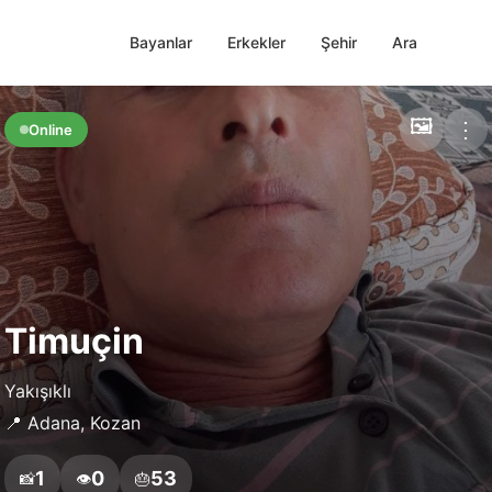
Bayanlar
Erkekler
Şehir
Ara
🖼️
⋮
Online
Timuçin
Yakışıklı
📍 Adana, Kozan
1
0
53
📸
👁️
🎂