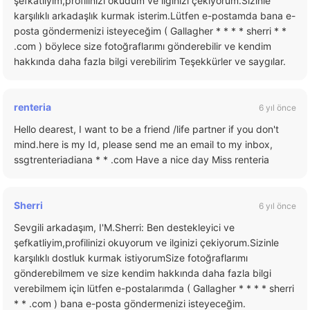
şefkatliyim,profilinizi okudum ve ilginizi çekiyorum.Sizinle
karşılıklı arkadaşlık kurmak isterim.Lütfen e-postamda bana e-
posta göndermenizi isteyeceğim ( Gallagher * * * * sherri * *
.com ) böylece size fotoğraflarımı gönderebilir ve kendim
hakkında daha fazla bilgi verebilirim Teşekkürler ve saygılar.
renteria
6 yıl önce
Hello dearest, I want to be a friend /life partner if you don't
mind.here is my Id, please send me an email to my inbox,
ssgtrenteriadiana * * .com Have a nice day Miss renteria
Sherri
6 yıl önce
Sevgili arkadaşım, I'M.Sherri: Ben destekleyici ve
şefkatliyim,profilinizi okuyorum ve ilginizi çekiyorum.Sizinle
karşılıklı dostluk kurmak istiyorumSize fotoğraflarımı
gönderebilmem ve size kendim hakkında daha fazla bilgi
verebilmem için lütfen e-postalarımda ( Gallagher * * * * sherri
* * .com ) bana e-posta göndermenizi isteyeceğim.