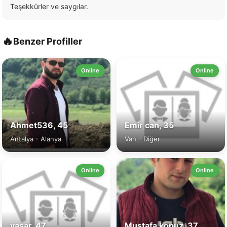
Teşekkürler ve saygılar.
🔥
Benzer Profiller
Online
Online
Ahmet536, 45
Emir can, 35
Antalya - Alanya
Van - Diğer
Online
Online
yasar, 47
Mustafa kopuz, 37