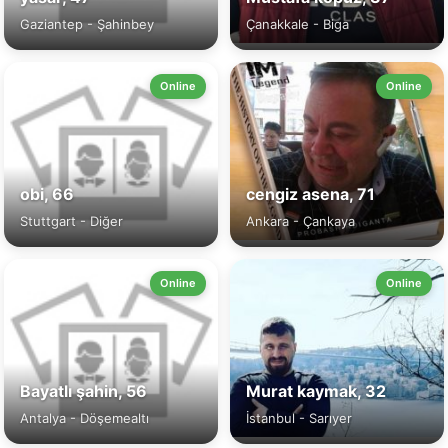
Gaziantep - Şahinbey
Çanakkale - Biga
Online
Online
obi, 66
cengiz asena, 71
Stuttgart - Diğer
Ankara - Çankaya
Online
Online
Bayatlı şahin, 56
Murat kaymak, 32
Antalya - Döşemealtı
İstanbul - Sarıyer