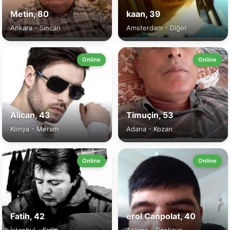
Metin, 80
kaan, 39
Ankara - Sincan
Amsterdam - Diğer
Online
Online
Alican, 43
Timuçin, 53
Konya - Meram
Adana - Kozan
Online
Online
Fatih, 42
erol Canpolat, 40