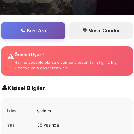
📞 Beni Ara
💬 Mesaj Gönder
Önemli Uyarı!
⚠️
Her ne sebeple olursa olsun bu siteden tanıştığınız hiç
kimseye para göndermeyiniz!
👤
Kişisel Bilgiler
İsim
yıldırım
Yaş
35 yaşında