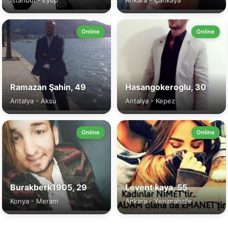
İstanbul - Eyüp
Ankara - Çankaya
Online
Online
Ramazan Şahin, 49
Hasangokeroglu, 30
Antalya - Aksu
Antalya - Kepez
Online
Online
Burakberk1905, 29
Levent kaya, 55
Konya - Meram
Ankara - Yenimahalle