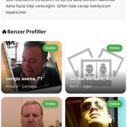
daha fazla bilgi vereceğim. lütfen hala cevap bekliyorum
teşekkürler
🔥
Benzer Profiller
Online
Online
cengiz asena, 71
Serdar serdaro, 45
Ankara - Çankaya
Bonn - Diğer
Online
Online