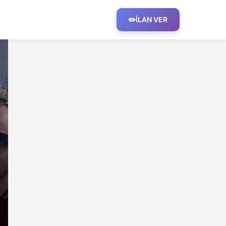
✏️
İLAN VER