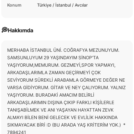
Konum
Türkiye / İstanbul / Avcılar
💭
Hakkımda
MERHABA İSTANBUL ÜNİ. COĞRAFYA MEZUNUYUM. 
SAMSUNLUYUM 29 YAŞINDAYIM SİNOP'TA 
YAŞIYORUM,MEMURUM. GEZMEYİ,SPOR YAPMAYI, 
ARKADAŞLARIMLA ZAMAN GEÇİRMEYİ ÇOK 
SEVİYORUM SÜREKLİ ARABAMLA GÖRMEYE DEĞER NE 
VARSA GİDİYORUM. GİTAR VE NEY ÇALIYORUM. YALNIZ 
YAŞIYORUM. BURADAKİ AMACIM BELİRLİ 
ARKADAŞLARIMIN DIŞINA ÇIKIP FARKLI KİŞİLERLE 
TANIŞABİLMEK VE ANI YAŞAYAN HAYATTAN ZEVK 
ALMAYI BİLEN BENİ GELECEK VE EVLİLİK HAKKINDA 
SIKMAYACAK BİRİ :D (BU ARADA YAŞ KRİTERİM YOK.)  * 
7894241