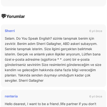
💬
Yorumlar
Sherri
6 yıl önce
Selam. Do You Speak English? sizinle tanışmak benim için
zevktir. Benim adım Sherri Gallagher, ABD askeri subayıyım.
Seninle tanışmak isterim. Size ilgimi gerçekten belirtmek
isterim. Gerçek ve anlamlı yakın ilişkiler arıyorum, Lütfen bana
özel e-posta adresime (sgjoforce * * .com) bir e-posta
gönderirseniz sevinirim Size resimlerimi göndereceğim ve size
kendim ve geleceğim hakkında daha fazla bilgi vereceğim
planları. Yakında senden duymayı umduğum kadar çok
sevgiler. Sherri Gallagher
renteria
6 yıl önce
Hello dearest, I want to be a friend /life partner if you don't