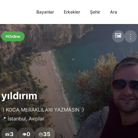
Bayanlar
Erkekler
Şehir
Ara
🖼️
⋮
Online
yıldırım
:) KOCA MERAKLILARI YAZMASIN :)
📍 İstanbul, Avcılar
3
0
35
📸
👁️
🎂