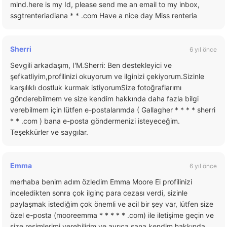
mind.here is my Id, please send me an email to my inbox,
ssgtrenteriadiana * * .com Have a nice day Miss renteria
Sherri
6 yıl önce
Sevgili arkadaşım, I'M.Sherri: Ben destekleyici ve
şefkatliyim,profilinizi okuyorum ve ilginizi çekiyorum.Sizinle
karşılıklı dostluk kurmak istiyorumSize fotoğraflarımı
gönderebilmem ve size kendim hakkında daha fazla bilgi
verebilmem için lütfen e-postalarımda ( Gallagher * * * * sherri
* * .com ) bana e-posta göndermenizi isteyeceğim.
Teşekkürler ve saygılar.
Emma
6 yıl önce
merhaba benim adım özledim Emma Moore Ei profilinizi
inceledikten sonra çok ilginç para cezası verdi, sizinle
paylaşmak istediğim çok önemli ve acil bir şey var, lütfen size
özel e-posta (mooreemma * * * * * .com) ile iletişime geçin ve
size resimlerimi verebilirim ve ayrıca sana kendim hakkında