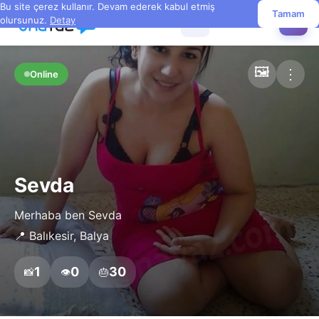
Bu site çerez kullanır. Devam ederek kabul etmiş
Tamam
olursunuz.
Detay
☰
✏️
🖼️
⋮
Online
Sevda
Merhaba ben Sevda
📍 Balıkesir, Balya
1
0
30
📸
👁️
🎂