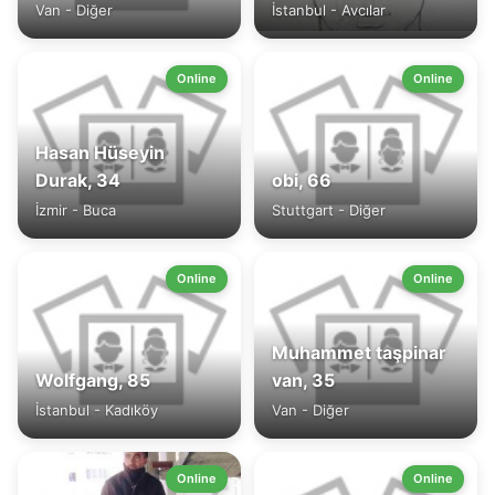
Van - Diğer
İstanbul - Avcılar
Online
Online
Hasan Hüseyin
Durak, 34
obi, 66
İzmir - Buca
Stuttgart - Diğer
Online
Online
Muhammet taşpinar
Wolfgang, 85
van, 35
İstanbul - Kadıköy
Van - Diğer
Online
Online