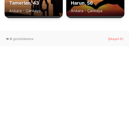
Tamerlan, 43
Harun, 56
Ankara - Çankaya
Ankara - Çankaya
👁️
0
görüntülenme
Şikayet Et