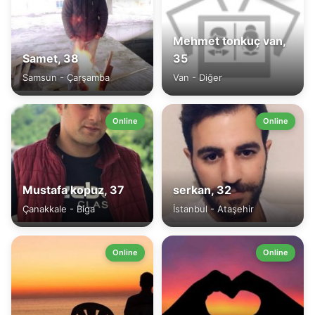
Mehmet tonkuç van,
Samet, 38
35
Samsun - Çarşamba
Van - Diğer
Online
Online
Mustafa kopuz, 37
serkan, 32
Çanakkale - Biga
İstanbul - Ataşehir
Online
Online