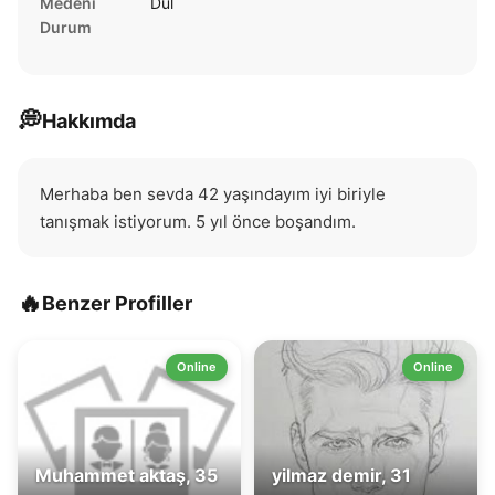
Medeni
Dul
Durum
💭
Hakkımda
Merhaba ben sevda 42 yaşındayım iyi biriyle 
tanışmak istiyorum. 5 yıl önce boşandım.
🔥
Benzer Profiller
Online
Online
Muhammet aktaş, 35
yilmaz demir, 31