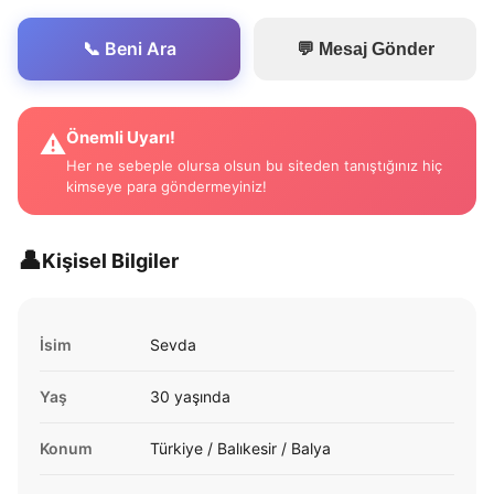
📞 Beni Ara
💬 Mesaj Gönder
Önemli Uyarı!
⚠️
Her ne sebeple olursa olsun bu siteden tanıştığınız hiç
kimseye para göndermeyiniz!
👤
Kişisel Bilgiler
İsim
Sevda
Yaş
30 yaşında
Konum
Türkiye / Balıkesir / Balya