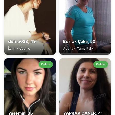
defne028, 49
Berrak Çakır, 50
İzmir - Çeşme
Adana - Yumurtalık
Online
Online
Yasemin, 35
YAPRAK CANER, 41