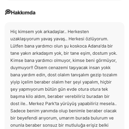
💭
Hakkımda
Hiç kimsem yok arkadaşlar.. Herkesten 
uzaklaşıyorum yavaş yavaş.. Herkesi özlüyorum. 
Lütfen bana yardımcı olun şu koskoca Adana'da bir 
tane yakın arkadaşım yok, bir tane eşim, dostum yok. 
Kimse bana yardımcı olmuyor, kimse beni görmüyor, 
duymuyor!! Ölsem cenazemi taşıyacak insan yokk 
bana yardım edin, dost olalım tanışalım gezip tozalım 
yiyip içelim beraber olalım her şeyi yapalım, hiçbir 
şey yapmıyorum bütün gün evde otura otura tek 
başıma kilo aldım, beraber verebiliriz buradan bir 
dost ile.. Merkez Park'ta yürüyüş yapabiliriz mesela.. 
Sadece benim yanımda olup benimle beraber olacak 
bir beyefendi arıyorum, umarım burada bulurum ve 
onunla beraber sonsuz bir mutluluğa erişiz belki