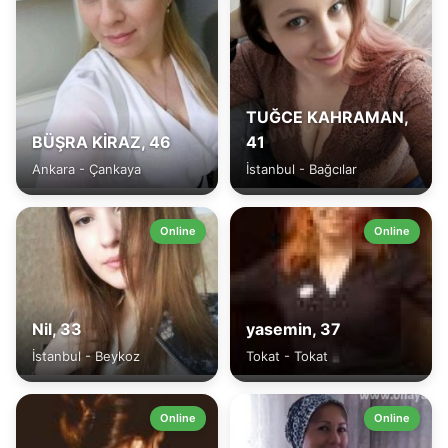
TUĞCE KAHRAMAN,
BÜŞRA KİRAZ, 46
41
Ankara - Çankaya
İstanbul - Bağcılar
Online
Online
Nil, 33
yasemin, 37
İstanbul - Beykoz
Tokat - Tokat
Online
Online