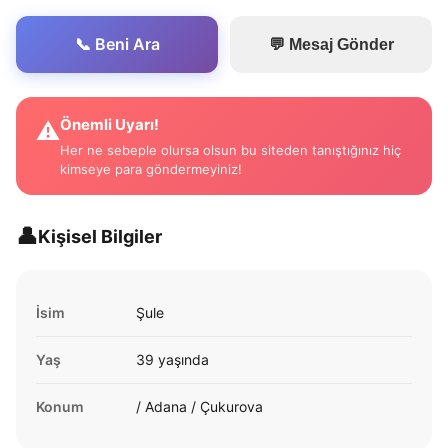
📞 Beni Ara
💬 Mesaj Gönder
Önemli Uyarı!
⚠️
Her ne sebeple olursa olsun bu siteden tanıştığınız hiç
kimseye para göndermeyiniz!
👤
Kişisel Bilgiler
İsim
Şule
Yaş
39 yaşında
Konum
/ Adana / Çukurova