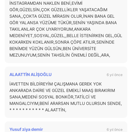
İNSTAGRAMDAN NAKLEN BENİ,EVİMİ
GÖR,GÜZELSİN,ÇOK GÜZELLİKLER YAŞATACAĞIM
SANA,,ÇOKTA GÜZEL MİRASIN OLUR,İNAN BANA GEL
GÖR YALANSA YÜZÜME TÜKÜR,SENİN YAŞINDA BANA
TAKILANLAR ÇOK UYARIYORUM,ANKARA
MEDENİYET,SOSYAL,GÜZEL,,BELLE İSTENİRKEN GEL,GÜL
KOKARKEN KOKLANIR,SONRA ÇÖPE ATILIR,SENİNDE
BENİMDE YÜZÜN GÜLSÜN,BEN ÜNİVERSİTE
MEZUNUYUM,SENİN TAHSİLİN ÖNEMLİ DEĞİL,ARA,
ALAATTİN ALİŞOĞLU
6 yıl önce
İAVETTEN BİLDİREYİM ÇALIŞMANA GEREK YOK
ANKARADA DAİRE VE GÜZEL EMEKLİ MAAŞ BIRAKIRIM
SANA,MEDENİ SOSYAL BONKÖR,TATİLCİ VE
MANGALCIYIM,BENİ ARARSAN MUTLU OLURSUN SENDE,
* * * * * * * * * * * ALAATTİN,
Yusuf ziya demir
6 yıl önce