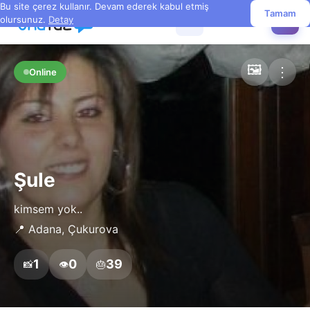
Bu site çerez kullanır. Devam ederek kabul etmiş
Tamam
olursunuz.
Detay
☰
✏️
🖼️
⋮
Online
Şule
kimsem yok..
📍 Adana, Çukurova
1
0
39
📸
👁️
🎂