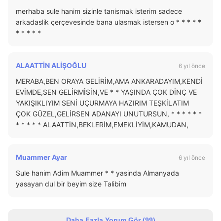
merhaba sule hanim sizinle tanismak isterim sadece
arkadaslik çerçevesinde bana ulasmak istersen o * * * * *
* * * * *
ALAATTİN ALİŞOĞLU
6 yıl önce
MERABA,BEN ORAYA GELİRİM,AMA ANKARADAYIM,KENDİ
EVİMDE,SEN GELİRMİSİN,VE * * YAŞINDA ÇOK DİNÇ VE
YAKIŞIKLIYIM SENİ UÇURMAYA HAZIRIM TEŞKİLATIM
ÇOK GÜZEL,GELİRSEN ADANAYI UNUTURSUN, * * * * * *
* * * * * ALAATTİN,BEKLERİM,EMEKLİYİM,KAMUDAN,
Muammer Ayar
6 yıl önce
Sule hanim Adim Muammer * * yasinda Almanyada
yasayan dul bir beyim size Talibim
Daha Fazla Yorum Gör (
99
)