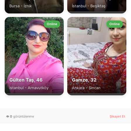
Bursa - İznik
İstanbul - Beşiktaş
Online
Online
Gülten Taş, 46
Gamze, 32
İstanbul - Arnavutköy
Ankara - Sincan
👁️
0
görüntülenme
Şikayet Et